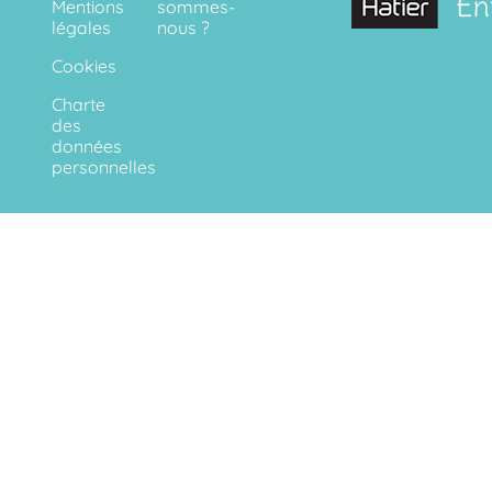
Mentions
sommes-
légales
nous ?
Cookies
Charte
des
données
personnelles