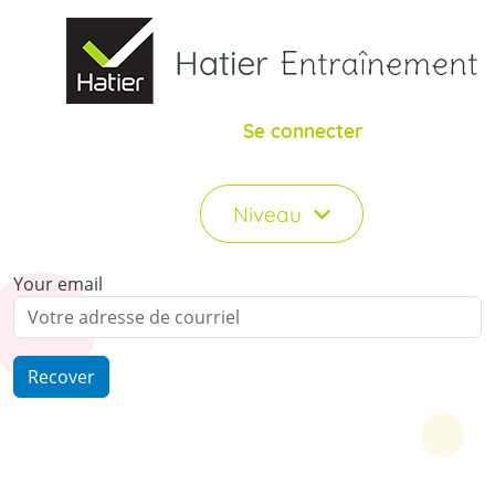
Aller au contenu principal
Se connecter
Niveau
Your email
Recover