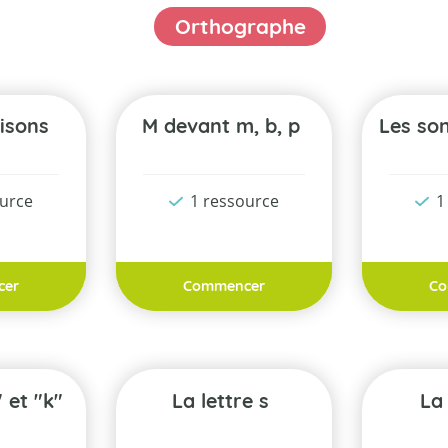
Orthographe
iaisons
m devant m, b, p
Les so
ource
1 ressource
1
cer
Commencer
Co
" et "k"
La lettre s
La