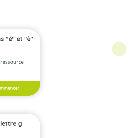
ns "é" et "è"
 ressource
mmencer
 lettre g