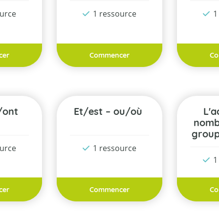
ource
1 ressource
1
cer
Commencer
Co
n/ont
et/est – ou/où
L'accord en
nomb
group
ource
1 ressource
1
cer
Commencer
Co