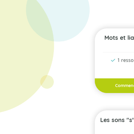
Mots et l
1 ress
Commen
Les sons "s