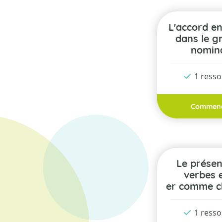
L'accord en genre
dans le g
nomin
1 ress
Commen
Le présent des
verbes 
er comme 
1 ress