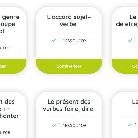
L'accord sujet–
Le présent
roupe
verbe
de être
al
1 ressource
1
ource
cer
Commencer
Co
Le présent des
en –
verbes faire, dire
chanter
1
1 ressource
ource