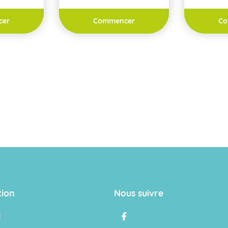
cer
Commencer
Co
tion
Nous suivre
l