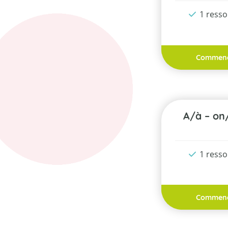
1 ress
Commen
a/à – o
1 ress
Commen