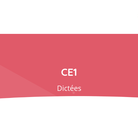
CE1
Dictées