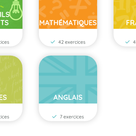
ILS
TS
MATHÉMATIQUES
FR
ices
42 exercices
4
ES
ANGLAIS
ices
7 exercices