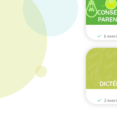
CONSE
PAREN
6 exerc
DICTÉ
2 exerc