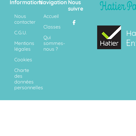
Informations
Navigation
Nous
suivre
Nous
Accueil
contacter
Classes
C.G.U.
Qui
Mentions
sommes-
légales
nous ?
Cookies
Charte
des
données
personnelles