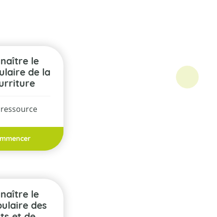
laire de la
urriture
 ressource
mmencer
ulaire des
ts et de