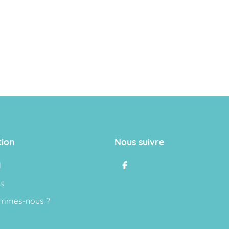
tion
Nous suivre
l
s
ommes-nous ?