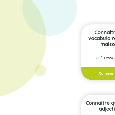
Connaître le
vocabulair
mais
1 ress
Commen
Connaître quelques
adject