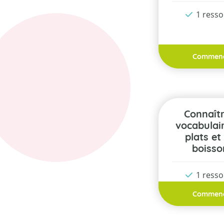
1 ress
Commen
Connaître le
vocabulai
plats et
boisso
1 ress
Commen