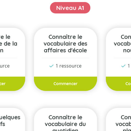
Niveau A1
Connaître le
Connaître le
e de la
vocabulaire des
vocabu
on
affaires d'école
no
ource
1 ressource
1
cer
Commencer
Co
Connaître le
Connaître le
ifs
vocabulaire du
vocab
quotidien
pla