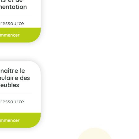
imentation
 ressource
mmencer
ulaire des
eubles
 ressource
mmencer