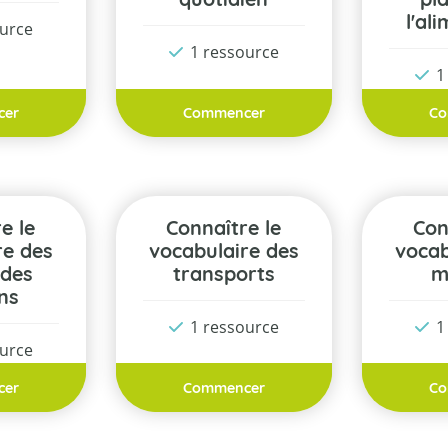
l'al
ource
1 ressource
1
cer
Commencer
Co
Connaître le
Connaître le
re des
vocabulaire des
vocab
 des
transports
m
ns
1 ressource
1
ource
cer
Commencer
Co