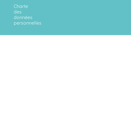
Charte
des
données
personnelles