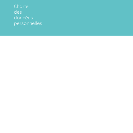
Charte
des
données
personnelles